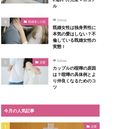
ル
1View
既婚者との恋
既婚女性は独身男性に
本気の愛はしない？不
倫している既婚女性の
実態！
1View
恋愛
カップルの喧嘩の原因
は？喧嘩の具体例とよ
り仲良くなるためのコ
ツ
今月の人気記事
恋愛