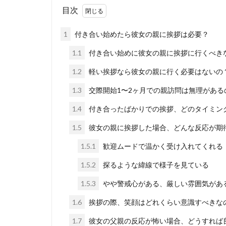
目次
1
付き合い始めたら彼女の親に挨拶は必要？
1.1
付き合い始めに彼女の親に挨拶に行くべき
1.2
軽い挨拶なら彼女の親に行く必要はないの
1.3
交際開始1〜2ヶ月での親訪問は無理がある
1.4
付き合ったばかりでの挨拶、どのタイミン
1.5
彼女の親に挨拶した場合、どんな反応が期
1.5.1
歓迎ムードで温かく受け入れてくれる
1.5.2
探るような緯線で様子を見ている
1.5.3
やや警戒心がある、厳しい雰囲気があ
1.6
挨拶の際、笑顔はどれくらい意識すべきな
1.7
彼女の父親の反応が怖い場合、どうすれば