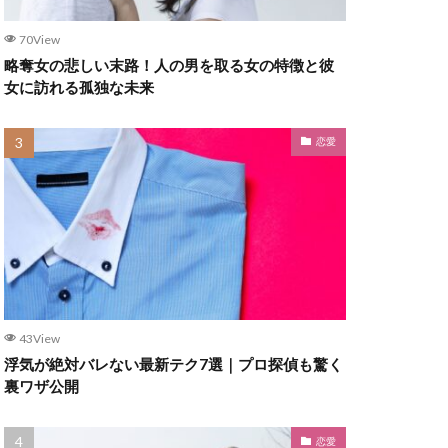
70View
略奪女の悲しい末路！人の男を取る女の特徴と彼
女に訪れる孤独な未来
恋愛
43View
浮気が絶対バレない最新テク7選｜プロ探偵も驚く
裏ワザ公開
恋愛