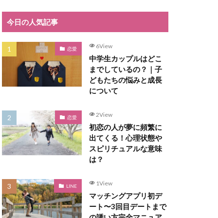
今日の人気記事
6View
恋愛
中学生カップルはどこ
までしているの？｜子
どもたちの悩みと成長
について
2View
恋愛
初恋の人が夢に頻繁に
出てくる！心理状態や
スピリチュアルな意味
は？
1View
LINE
マッチングアプリ初デ
ート〜3回目デートまで
の誘い方完全マニュア