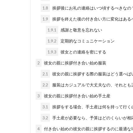
1.8
挨拶後にお礼の連絡はいつ頃するべきなの
1.9
挨拶を終えた後の付き合い方に変化はある
1.9.1
感謝と敬意を忘れない
1.9.2
定期的なコミュニケーション
1.9.3
彼女との連絡を密にする
2
彼女の親に挨拶付き合い始め服装
2.1
彼女の親に挨拶する際の服装はどう選べば
2.2
服装はカジュアルで大丈夫なの、それとも
3
彼女の親に挨拶付き合い始め手土産
3.1
挨拶をする場合、手土産は何を持って行く
3.2
手土産が必要なら、予算はどのくらいが相
4
付き合い始めの彼女の親に挨拶するのに最適な