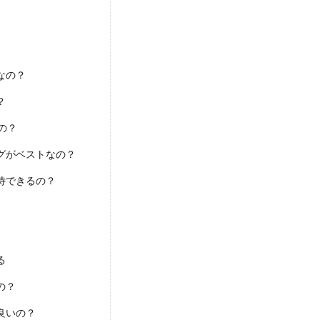
なの？
？
の？
グがベストなの？
待できるの？
る
の？
良いの？