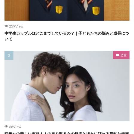
259View
中学生カップルはどこまでしているの？｜子どもたちの悩みと成長につ
いて
恋愛
68View
略奪女の悲しい末路！人の男を取る女の特徴と彼女に訪れる孤独な未来