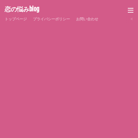
恋の悩みblog
トップページ
プライバシーポリシー
お問い合わせ