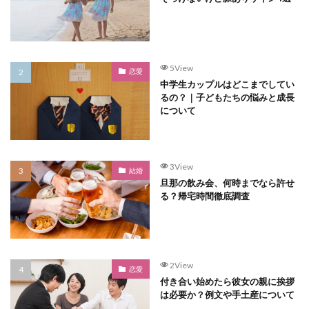
5View
恋愛
中学生カップルはどこまでしてい
るの？｜子どもたちの悩みと成長
について
3View
結婚
旦那の飲み会、何時までなら許せ
る？帰宅時間徹底調査
2View
恋愛
付き合い始めたら彼女の親に挨拶
は必要か？例文や手土産について