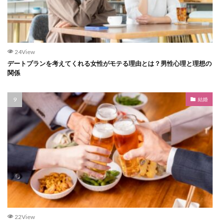
24View
デートプランを考えてくれる女性がモテる理由とは？男性心理と理想の
関係
結婚
22View