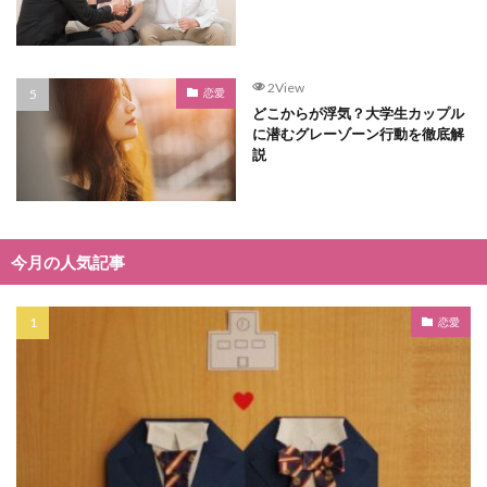
2View
恋愛
どこからが浮気？大学生カップル
に潜むグレーゾーン行動を徹底解
説
今月の人気記事
恋愛