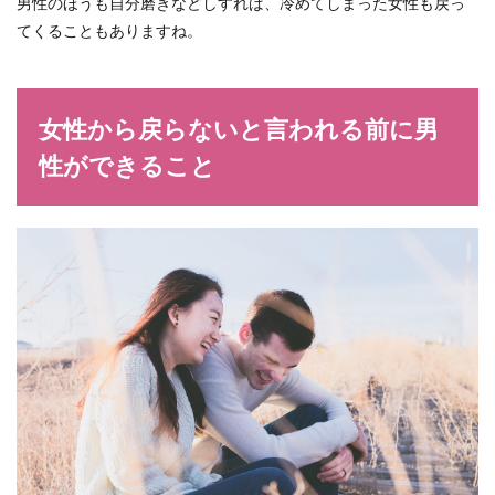
男性のほうも自分磨きなどしすれば、冷めてしまった女性も戻っ
てくることもありますね。
女性から戻らないと言われる前に男
性ができること