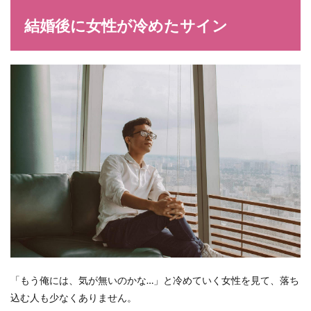
結婚後に女性が冷めたサイン
「もう俺には、気が無いのかな…」と冷めていく女性を見て、落ち
込む人も少なくありません。