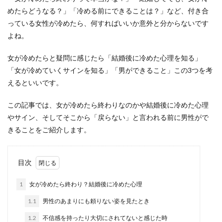
めたらどうなる？」「冷める前にできることは？」など、付き合
っている女性が冷めたら、何すればいいか意外と分からないです
よね。
女が冷めたらと疑問に感じたら「結婚後に冷めた心理を知る」
「女が冷めていくサインを知る」「男ができること」この3つを考
えるといいです。
この記事では、女が冷めたら終わりなのかや結婚後に冷めた心理
やサイン、そしてそこから「戻らない」と言われる前に男性がで
きることをご紹介します。
目次
1
女が冷めたら終わり？結婚後に冷めた心理
1.1
男性のあまりにも頼りない姿を見たとき
1.2
不信感を持ったり大切にされてないと感じた時