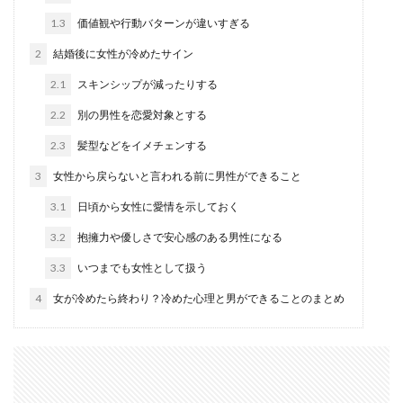
1.3
価値観や行動バターンが違いすぎる
2
結婚後に女性が冷めたサイン
2.1
スキンシップが減ったりする
2.2
別の男性を恋愛対象とする
2.3
髪型などをイメチェンする
3
女性から戻らないと言われる前に男性ができること
3.1
日頃から女性に愛情を示しておく
3.2
抱擁力や優しさで安心感のある男性になる
3.3
いつまでも女性として扱う
4
女が冷めたら終わり？冷めた心理と男ができることのまとめ