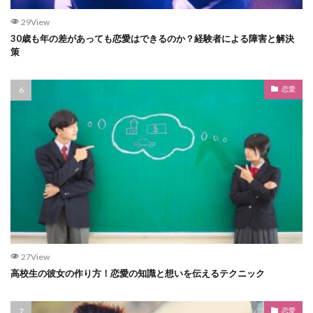
29View
30歳も年の差があっても恋愛はできるのか？経験者による障害と解決
策
恋愛
27View
高校生の彼女の作り方！恋愛の知識と想いを伝えるテクニック
恋愛