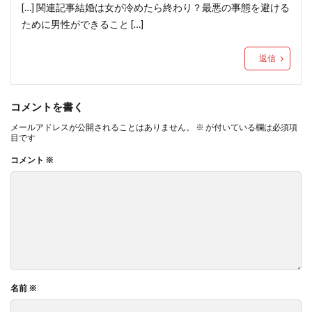
[…] 関連記事結婚は女が冷めたら終わり？最悪の事態を避ける
ために男性ができること […]
返信
コメントを書く
メールアドレスが公開されることはありません。
※
が付いている欄は必須項
目です
コメント
※
名前
※