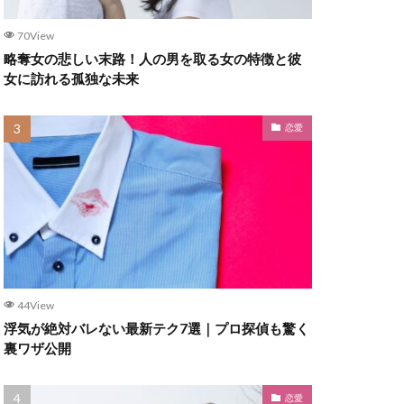
70View
略奪女の悲しい末路！人の男を取る女の特徴と彼
女に訪れる孤独な未来
恋愛
44View
浮気が絶対バレない最新テク7選｜プロ探偵も驚く
裏ワザ公開
恋愛