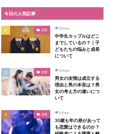
今日の人気記事
3View
恋愛
中学生カップルはどこ
までしているの？｜子
どもたちの悩みと成長
について
2View
恋愛
男女の友情は成立する
理由と男の本音は？男
女の考え方の違いにつ
いて
2View
恋愛
30歳も年の差があって
も恋愛はできるのか？
経験者による障害と解