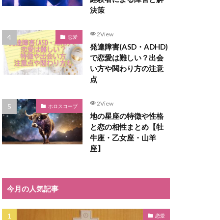
決策
2View
恋愛
発達障害(ASD・ADHD)
で恋愛は難しい？出会
い方や関わり方の注意
点
2View
ホロスコープ
地の星座の特徴や性格
と恋の相性まとめ【牡
牛座・乙女座・山羊
座】
今月の人気記事
恋愛