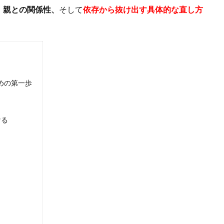
、親との関係性、
そして
依存から抜け出す具体的な直し方
めの第一歩
ける