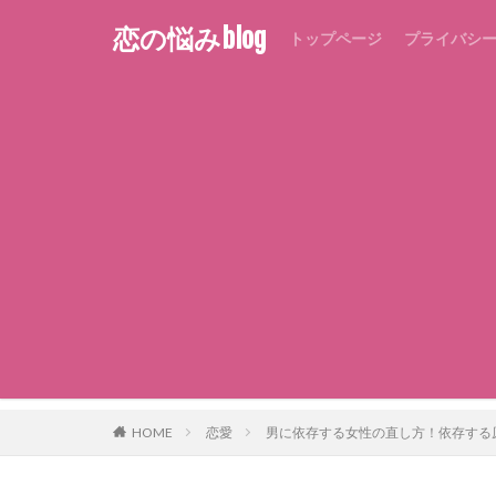
恋の悩みblog
トップページ
プライバシ
HOME
恋愛
男に依存する女性の直し方！依存する