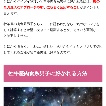
とにかくグイグイ物凄い牡羊座肉食系男子に好かれるには、
彼の
単刀直入なアプローチや勢いに明るく反応すること
がポイントと
言えます。
牡羊座の肉食系男子からデートに誘われたなら、気のないフリを
して計算するとか堅い女ぶって躊躇するとか、そういう面倒なこ
とは要りません。
とにかく明るく、「わぁ、嬉しい！ありがとう」とノリノリでOK
してくれる女性が牡羊座男性は好きなのです。
牡牛座肉食系男子に好かれる方法