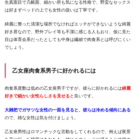
生真面目で几帳面、細かい所も気になる性格で、野蛮なセックス
は好まずベッドの上でも女性の扱いは丁寧です。
綺麗に整った清潔な場所でなければエッチができないような綺麗
好き君なので、野外プレイ等も不潔に感じる人もおり、仮に見た
目は体育会系だったとしても中身は繊細で肉食系とは呼びにくい
でしょう。
乙女座肉食系男子に好かれるには
肉食系度数は低めの乙女座男子ですが、彼らに好かれるには
綺麗
好きで細かい女性らしさを見せる
と良いです。
大雑把でガサツな女性の一面を見ると、彼らは冷める傾向にある
ので、雑な女性は気を付けましょう。
乙女座男性はロマンチックな言動をしてくれるので、例えば夜景