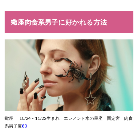
蠍座肉食系男子に好かれる方法
蠍座 10/24～11/22生まれ エレメント水の星座 固定宮 肉食
系男子度
80