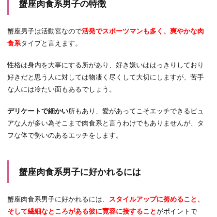
蟹座肉食系男子の特徴
蟹座男子は活動宮なので
活発でスポーツマンも多く、爽やかな肉
食系
タイプと言えます。
性格は身内を大事にする所があり、好き嫌いははっきりしており
好きだと思う人に対しては物凄く尽くして大切にしますが、苦手
な人には冷たい面もあるでしょう。
デリケートで細かい
所もあり、愛があってこそエッチできるピュ
アな人が多い為そこまで肉食系と言うわけでもありませんが、タ
フな体で勢いのあるエッチをします。
蟹座肉食系男子に好かれるには
蟹座肉食系男子に好かれるには、
スタイルアップに努めること、
そして繊細なところがある彼に寛容に接すること
がポイントで