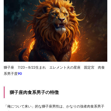
獅子座 7/23～8/22生まれ エレメント火の星座 固定宮 肉食
系男子度
90
獅子座肉食系男子の特徴
「俺について来い」的な獅子座男性は、かなりの強者肉食系男子