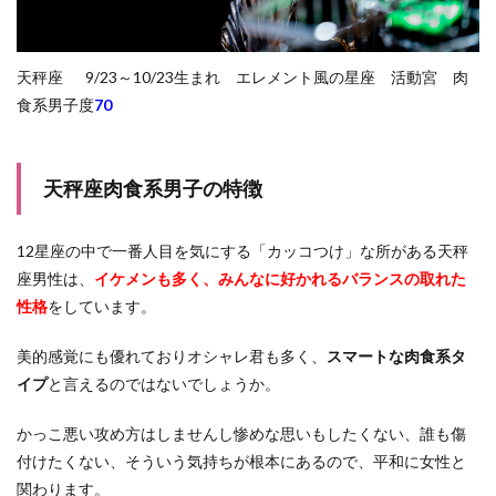
天秤座 9/23～10/23生まれ エレメント風の星座 活動宮 肉
食系男子度
70
天秤座肉食系男子の特徴
12星座の中で一番人目を気にする「カッコつけ」な所がある天秤
座男性は、
イ
ケメンも多く、みんなに好かれるバランスの取れた
性格
をしています。
美的感覚にも優れておりオシャレ君も多く、
スマートな肉食系タ
イプ
と言えるのではないでしょうか。
かっこ悪い攻め方はしませんし惨めな思いもしたくない、誰も傷
付けたくない、そういう気持ちが根本にあるので、平和に女性と
関わります。