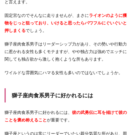
と言えます。
固定宮なのでそんなに走りませんが、まさに
ライオンのように獲
物をじっと狙っており、いけると思ったらパワフルにぐいぐいと
押しまくる
でしょう。
獅子座肉食系男子はリーダーシップ力があり、その勢いや行動力
に惹かれる女性も多くモテますが、やや独占力は強めでエッチに
関しても独占欲から激しく抱くような所もあります。
ワイルドな雰囲気にハマる女性も多いのではないでしょうか。
獅子座肉食系男子に好かれるには
獅子座肉食系男子に好かれるには、
彼の武勇伝に耳を傾けて彼の
ことを褒め称えること
が重要です。
獅子座というのは常にリーダーでいたい親分気質な所があり、周