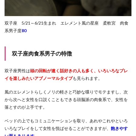
双子座 5/21～6/21生まれ エレメント風の星座 柔軟宮 肉食
系男子度
80
双子座肉食系男子の特徴
双子座男性は
頭の回転が速く話好きの人も多く、いろいろなプレ
イを楽しみたいアブノーマルタイプ
も見られます。
風のエレメントらしくノリの軽さと巧妙な喋りでモテますし、次
から次へと女性を口説くこともできる頭脳派の肉食系で、女性を
落とすのが上手です。
ベッドの上でもコミュニケーションを取り、あれやこれやといろ
いろなプレイをして女性を悦ばせることができますが、
飽きやす
い面もあります。