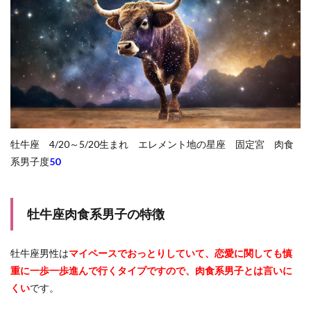
牡牛座 4/20～5/20生まれ エレメント地の星座 固定宮 肉食
系男子度
50
牡牛座肉食系男子の特徴
牡牛座男性は
マイペースでおっとりしていて、恋愛に関しても慎
重に一歩一歩進んで行くタイプですので、肉食系男子とは言いに
くい
です。