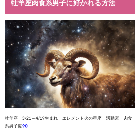
牡羊座肉食系男子に好かれる方法
牡羊座 3/21～4/19生まれ エレメント火の星座 活動宮 肉食
系男子度
90