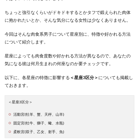
ちょっと強引なくらいがドキドキするとかタフで鍛えられた肉体
に抱かれたいとか、そんな気分になる女性は少なくありません。
今回はそんな肉食系男子について星座別に、特徴や好かれる方法
について紹介します。
星座によっても肉食度数や好かれる方法が異なるので、あなたの
気になる彼は何月生まれの何座なのか要チェックです。
以下に、各星座の特徴に影響する
＜星座3区分＞
についても掲載し
ておきます。
＜星座3区分＞
活動宮(牡羊、蟹、天秤、山羊)
固定宮(牡牛、獅子、蠍、水瓶)
柔軟宮(双子、乙女、射手、魚)