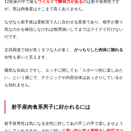
12星座の中で最も
ワイルドで瞬発力がある
のは射手座男性です
が、実は肉食度はそこまで高くありません。
なぜなら射手座は柔軟宮で人に合わせる星座であり、相手が乗り
気なのかを確信しなければ無理強いしてまではグイグイ行けない
のです。
文武両道で頭が良くタフな人が多く、
がっちりした肉体に惚れる
女性も多いと言えます。
陽気な自由人ですし、エッチに関しても「スポーツ的に楽しみた
い」という感じで、テクニックや内容自体はあっさりしているか
も知れません。
射手座肉食系男子に好かれるには
射手座男性は気になる女性に対してあの手この手で楽しませよう
としてくれますが、それに対して
思い切り笑う等明るい対応でコ