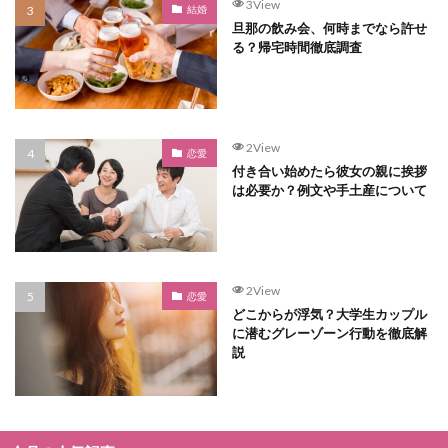
3View
結婚
旦那の飲み会、何時までなら許せ
る？帰宅時間徹底調査
2View
恋愛
付き合い始めたら彼女の親に挨拶
は必要か？例文や手土産について
2View
恋愛
どこからが浮気？大学生カップル
に潜むグレーゾーン行動を徹底解
説